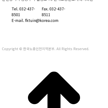
Tel. 032-437-
Fax. 032-437-
8501
8511
E-mail. fktuin@korea.com
Copyright © 한국노총인천지역본부. All Rights Reserved.
t